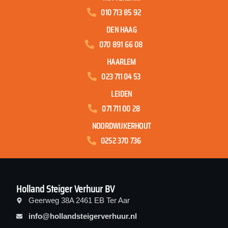
010 713 85 92
DEN HAAG
070 891 66 08
HAARLEM
023 711 04 53
LEIDEN
071 711 00 28
NOORDWIJKERHOUT
0252 370 736
Holland Steiger Verhuur BV
Geerweg 38A 2461 EB Ter Aar
info@hollandsteigerverhuur.nl