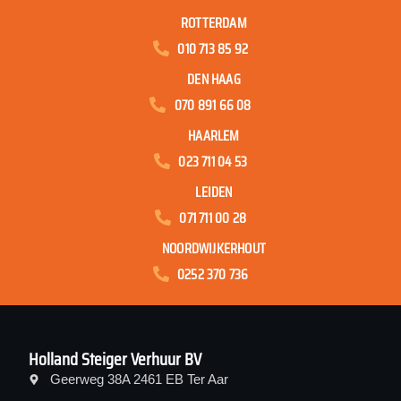
ROTTERDAM
010 713 85 92
DEN HAAG
070 891 66 08
HAARLEM
023 711 04 53
LEIDEN
071 711 00 28
NOORDWIJKERHOUT
0252 370 736
Holland Steiger Verhuur BV
Geerweg 38A 2461 EB Ter Aar