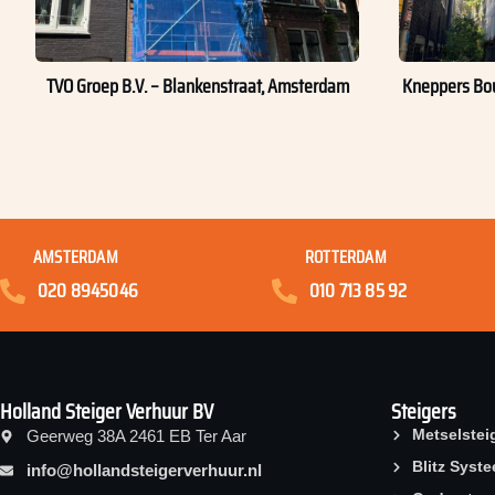
TVO Groep B.V. – Blankenstraat, Amsterdam
Kneppers Bou
AMSTERDAM
ROTTERDAM
020 8945046
010 713 85 92
Holland Steiger Verhuur BV
Steigers
Metselstei
Geerweg 38A 2461 EB Ter Aar
Blitz Syst
info@hollandsteigerverhuur.nl