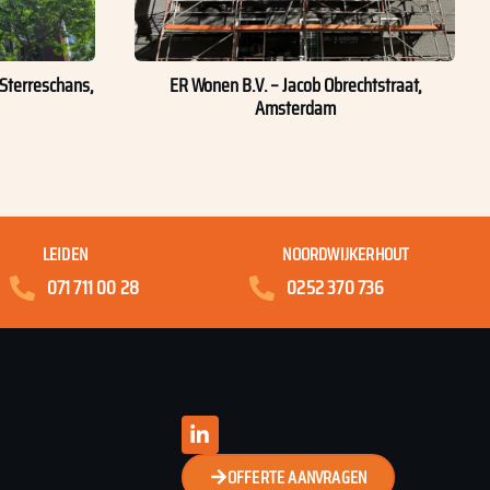
Sterreschans,
ER Wonen B.V. – Jacob Obrechtstraat,
Amsterdam
LEIDEN
NOORDWIJKERHOUT
071 711 00 28
0252 370 736
OFFERTE AANVRAGEN