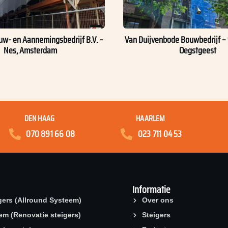
w- en Aannemingsbedrijf B.V. –
Van Duijvenbode Bouwbedrijf – 
Nes, Amsterdam
Oegstgeest
DEN HAAG
HAARLEM
070 891 66 08
023 711 04 53
Informatie
gers (Allround Systeem)
Over ons
eem (Renovatie steigers)
Steigers