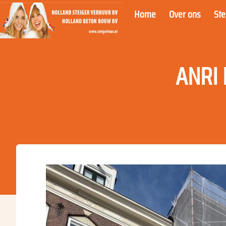
Home
Over ons
St
ANRI 