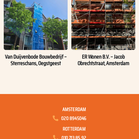
Van Duijvenbode Bouwbedrijf –
ER Wonen B.V. – Jacob
Sterreschans, Oegstgeest
Obrechtstraat, Amsterdam
AMSTERDAM
020 8945046
ROTTERDAM
010 713 85 92