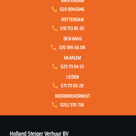
AMSTERDAM
020 8945046
ROTTERDAM
010 713 85 92
DEN HAAG
070 891 66 08
HAARLEM
023 711 04 53
LEIDEN
071 711 00 28
NOORDWIJKERHOUT
0252 370 736
Holland Steiger Verhuur BV