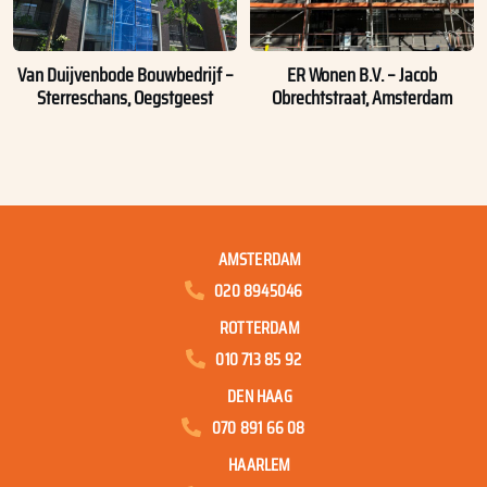
Van Duijvenbode Bouwbedrijf –
ER Wonen B.V. – Jacob
Sterreschans, Oegstgeest
Obrechtstraat, Amsterdam
AMSTERDAM
020 8945046
ROTTERDAM
010 713 85 92
DEN HAAG
070 891 66 08
HAARLEM