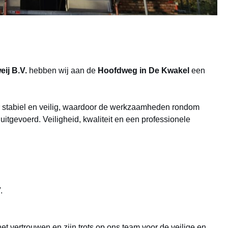
ij B.V.
hebben wij aan de
Hoofdweg in De Kwakel
een
r stabiel en veilig, waardoor de werkzaamheden rondom
itgevoerd. Veiligheid, kwaliteit en een professionele
.
et vertrouwen en zijn trots op ons team voor de veilige en