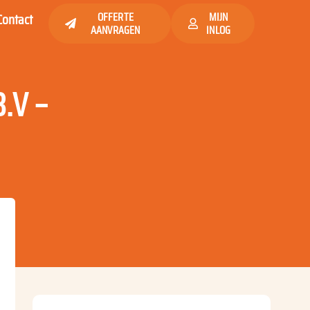
Contact
OFFERTE
MIJN
AANVRAGEN
INLOG
.V –