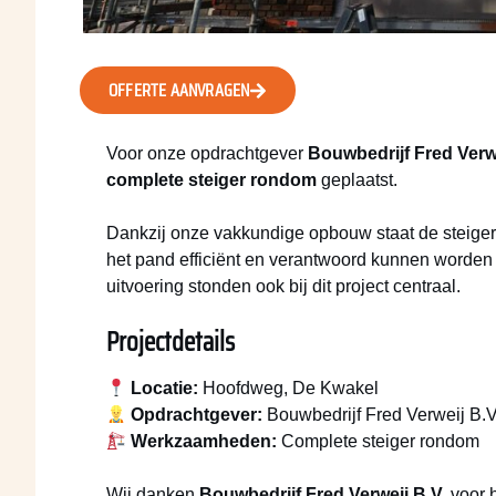
OFFERTE AANVRAGEN
Voor onze opdrachtgever
Bouwbedrijf Fred Verwe
complete steiger rondom
geplaatst.
Dankzij onze vakkundige opbouw staat de steige
het pand efficiënt en verantwoord kunnen worden u
uitvoering stonden ook bij dit project centraal.
Projectdetails
Locatie:
Hoofdweg, De Kwakel
Opdrachtgever:
Bouwbedrijf Fred Verweij B.V
Werkzaamheden:
Complete steiger rondom
Wij danken
Bouwbedrijf Fred Verweij B.V.
voor h