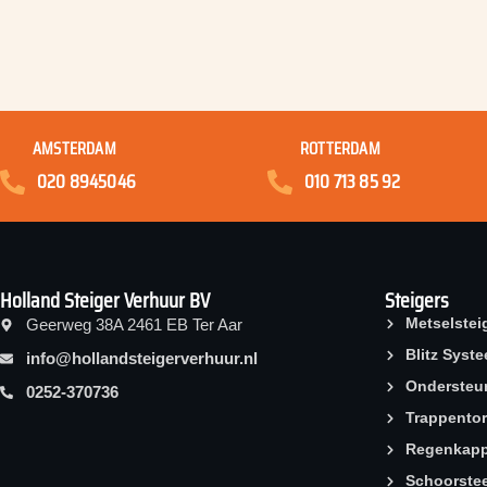
AMSTERDAM
ROTTERDAM
020 8945046
010 713 85 92
Holland Steiger Verhuur BV
Steigers
Metselstei
Geerweg 38A 2461 EB Ter Aar
Blitz Syst
info@hollandsteigerverhuur.nl
Ondersteu
0252-370736
Trappento
Regenkapp
Schoorstee