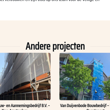
Andere projecten
w- en Aannemingsbedrijf B.V. –
Van Duijvenbode Bouwbedrijf – 