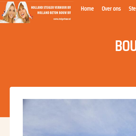
Home
Over ons
St
BOU