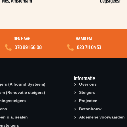
Nes, Amsterdam
Oegstgeest
DEN HAAG
HAARLEM
070 891 66 08
023 711 04 53
Informatie
gers (Allround Systeem)
Over ons
eem (Renovatie steigers)
Steigers
ningssteigers
Projecten
rens
Betonbouw
en o.a. sealen
Algemene voorwaarden
n­steigers