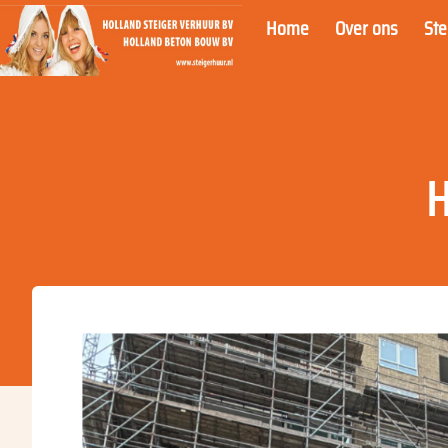
Home
Over ons
St
H