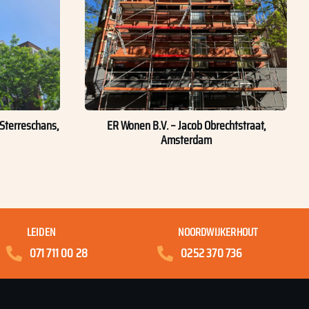
Sterreschans,
ER Wonen B.V. – Jacob Obrechtstraat,
Amsterdam
LEIDEN
NOORDWIJKERHOUT
071 711 00 28
0252 370 736