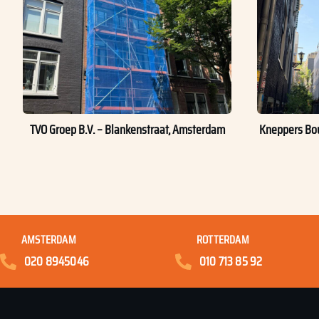
TVO Groep B.V. – Blankenstraat, Amsterdam
Kneppers Bou
AMSTERDAM
ROTTERDAM
020 8945046
010 713 85 92