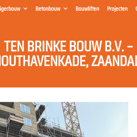
eigerbouw
Betonbouw
Bouwliften
Projecten
TEN BRINKE BOUW B.V. –
OUTHAVENKADE, ZAAND