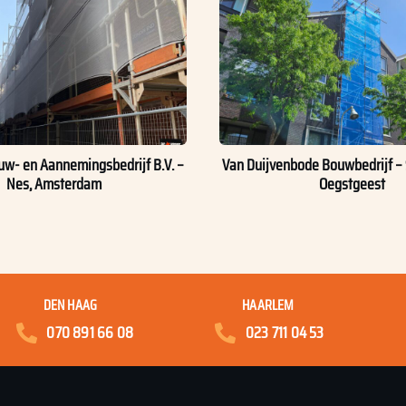
w- en Aannemingsbedrijf B.V. –
Van Duijvenbode Bouwbedrijf – 
Nes, Amsterdam
Oegstgeest
DEN HAAG
HAARLEM
070 891 66 08
023 711 04 53