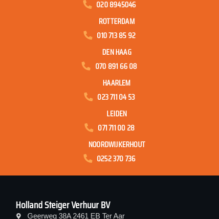
020 8945046
ROTTERDAM
010 713 85 92
DEN HAAG
070 891 66 08
HAARLEM
023 711 04 53
LEIDEN
071 711 00 28
NOORDWIJKERHOUT
0252 370 736
Holland Steiger Verhuur BV
Geerweg 38A 2461 EB Ter Aar