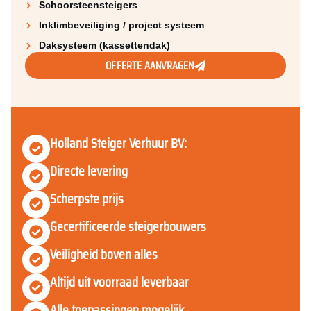
Schoorsteen­steigers
Inklimbeveiliging / project systeem
Daksysteem (kassettendak)
OFFERTE AANVRAGEN
Holland Steiger Verhuur BV:
Directe levering
Scherpste prijs
Gecertificeerde steigerbouwers
Veiligheid boven alles
Altijd uit voorraad leverbaar
Alle toepassingen mogelijk