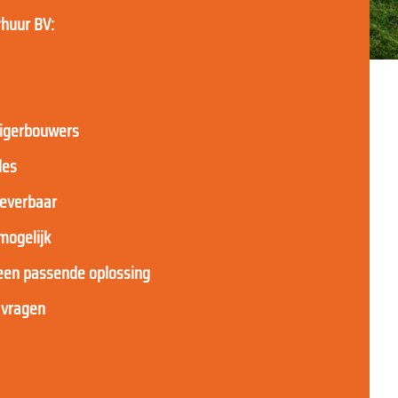
rhuur BV:
eigerbouwers
les
 leverbaar
mogelijk
 een passende oplossing
 vragen