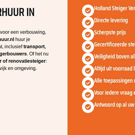
Holland Steiger Ve
RHUUR IN
Directe levering
Scherpste prijs
voor een verbouwing,
huur.nl
huur je
Gecertificeerde st
, inclusief
transport,
igerbouwers
. Of het nu
Veiligheid boven al
r of renovatiesteiger
:
Altijd uit voorraad
wijk en omgeving.
Alle toepassingen 
Voor iedere vraag
Antwoord op al uw