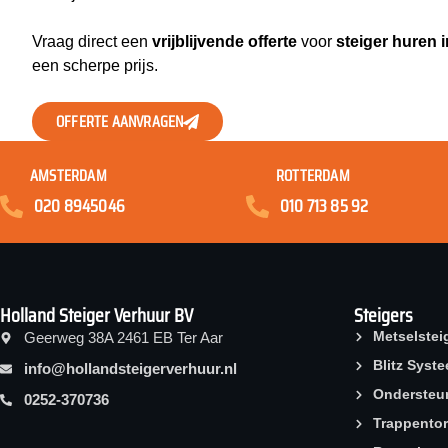
Vraag direct een
vrijblijvende offerte
voor
steiger huren i
een scherpe prijs.
OFFERTE AANVRAGEN
AMSTERDAM
ROTTERDAM
020 8945046
010 713 85 92
Holland Steiger Verhuur BV
Steigers
Metselstei
Geerweg 38A 2461 EB Ter Aar
Blitz Syst
info@hollandsteigerverhuur.nl
Ondersteu
0252-370736
Trappento