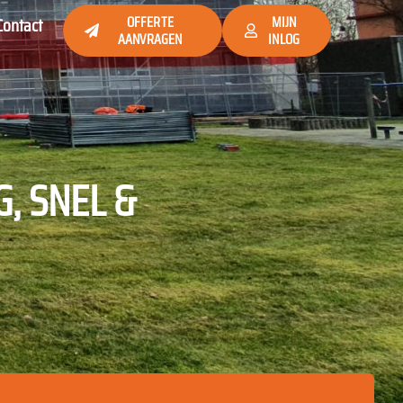
Contact
OFFERTE
MIJN
AANVRAGEN
INLOG
G, SNEL &