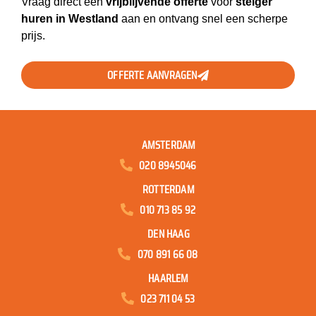
Vraag direct een
vrijblijvende offerte
voor
steiger
huren in Westland
aan en ontvang snel een scherpe
prijs.
OFFERTE AANVRAGEN
AMSTERDAM
020 8945046
ROTTERDAM
010 713 85 92
DEN HAAG
070 891 66 08
HAARLEM
023 711 04 53